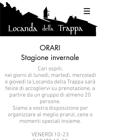
ORARI
Stagione invernale
Cari ospiti,
nei giorni di lunedì, martedì, mercoledì
e giovedì la Locanda della Trappa sarà
felice di accogliervi su prenotazione, a
partire da un gruppo di almeno 20
persone.
Siamo a vostra disposizione per
organizzare al meglio pranzi, cene o
momenti speciali insieme.
VENERDI 10-23