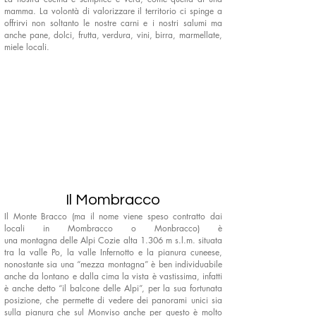
mamma. La volontà di valorizzare il territorio ci spinge a
offrirvi non soltanto le nostre carni e i nostri salumi ma
anche pane, dolci, frutta, verdura, vini, birra, marmellate,
miele locali.
Il Mombracco
Il Monte Bracco (ma il nome viene speso contratto dai
locali in Mombracco o Monbracco) è
una
montagna
delle
Alpi Cozie
alta 1.306
m
s.l.m.
situata
tra la
valle Po
, la
valle Infernotto
e la pianura cuneese,
nonostante sia una “mezza montagna” è ben individuabile
anche da lontano e dalla cima la vista è vastissima, infatti
è anche detto “il balcone delle Alpi”, per la sua fortunata
posizione, che permette di vedere dei panorami unici sia
sulla pianura che sul Monviso anche per questo è molto